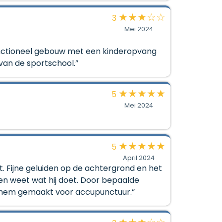
★
★
★
☆
☆
3
Mei 2024
functioneel gebouw met een kinderopvang
van de sportschool.”
★
★
★
★
★
5
Mei 2024
★
★
★
★
★
5
April 2024
t. Fijne geluiden op de achtergrond en het
 en weet wat hij doet. Door bepaalde
 hem gemaakt voor accupunctuur.”