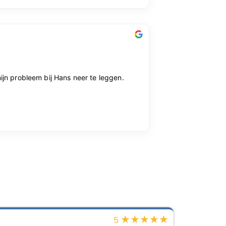
★
★
★
★
★
5