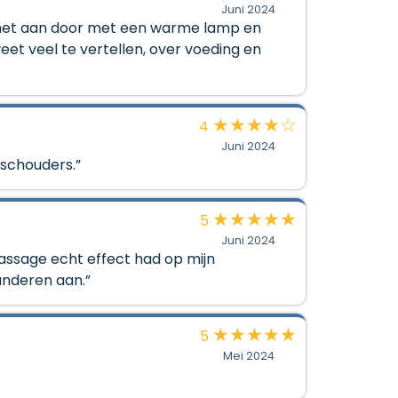
Juni 2024
s het aan door met een warme lamp en
et veel te vertellen, over voeding en
★
★
★
★
☆
4
Juni 2024
 schouders.”
★
★
★
★
★
5
Juni 2024
assage echt effect had op mijn
anderen aan.”
★
★
★
★
★
5
Mei 2024