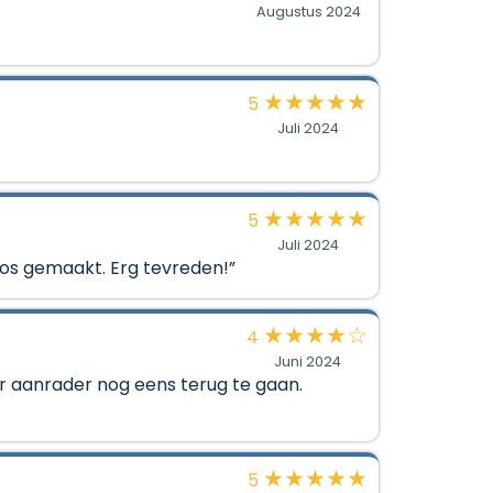
Augustus 2024
★
★
★
★
★
5
Juli 2024
★
★
★
★
★
5
Juli 2024
 los gemaakt. Erg tevreden!”
★
★
★
★
☆
4
Juni 2024
r aanrader nog eens terug te gaan.
★
★
★
★
★
5