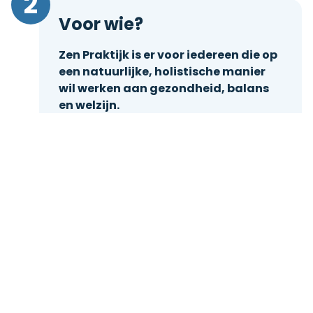
2
Voor wie?
Zen Praktijk is er voor iedereen die op
een natuurlijke, holistische manier
wil werken aan gezondheid, balans
en welzijn.
✔ Voor wie innerlijke rust en emotionele
stabiliteit zoekt
✔ Voor wie lichamelijke spanning of
stress wil verminderen
✔ Voor wie meer energie, vitaliteit en
helderheid wil ervaren
✔ Voor wie zich persoonlijk wil
ontwikkelen en bewust wil leven
Onze praktijk is toegankelijk voor
volwassenen én jongeren, volledig
genderneutraal en rolstoelvriendelijk.